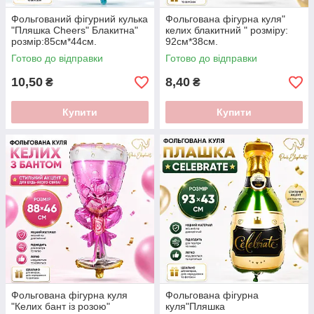
Фольгований фігурний кулька
Фольгована фігурна куля"
"Пляшка Cheers" Блакитна"
келих блакитний " розміру:
розмір:85см*44см.
92см*38см.
Готово до відправки
Готово до відправки
10,50
8,40
₴
₴
Купити
Купити
Фольгована фігурна куля
Фольгована фігурна
"Келих бант із розою"
куля"Пляшка