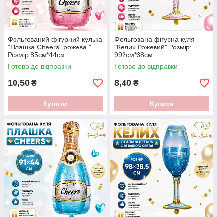
Фольгований фігурний кулька
Фольгована фігурна куля
"Пляшка Cheers" рожева "
"Келих Рожевий" Розмір:
Розмір:85см*44см.
992см*38см.
Готово до відправки
Готово до відправки
10,50
8,40
₴
₴
Купити
Купити