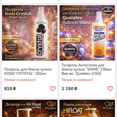
Поліроль Антистатик для
Поліроль для блиску кульок
блиску кульок "SHINE" 236мл
KODA "CRYSTAL" 250мл
Вир-во: Qualatex (USA)
Немає в наявності
Немає в наявності
819
1 150
₴
₴