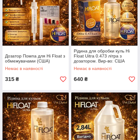
Рідина для обробки куль Hi
Дозатор Помпа для Hi Float з
Float Uitra 0.473 літра з
обмежувачами (США)
дозатором. Вир-во: США
Немає в наявності
Немає в наявності
315
640
₴
₴