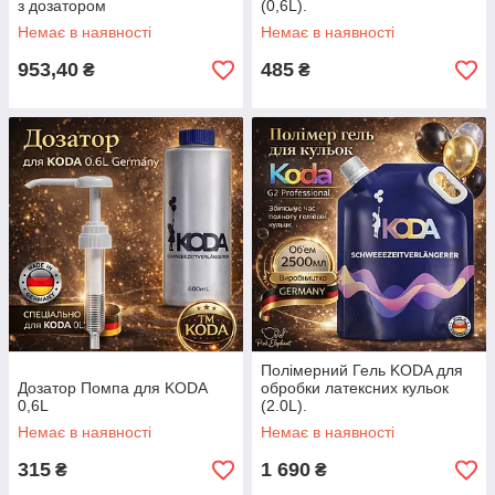
з дозатором
(0,6L).
Немає в наявності
Немає в наявності
953,40
485
₴
₴
Полімерний Гель KODA для
Дозатор Помпа для KODA
обробки латексних кульок
0,6L
(2.0L).
Немає в наявності
Немає в наявності
315
1 690
₴
₴