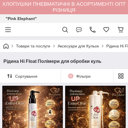
ХЛОПУШКИ ПНЕВМАТИЧНІ В АСОРТИМЕНТІ ОПТ
РІЗНИЦЯ
"Pink Elephant"
Товари та послуги
Аксесуари для Кульок
Рідина Hi F
Рідина Hi Float Полімери для обробки куль
Сортування
0
Фільтри