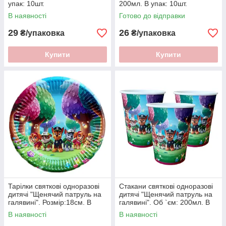
упак: 10шт.
200мл. В упак: 10шт.
В наявності
Готово до відправки
29
26
₴/упаковка
₴/упаковка
Купити
Купити
Тарілки святкові одноразові
Стакани святкові одноразові
дитячі "Щенячий патруль на
дитячі "Щенячий патруль на
галявинi". Розмір:18см. В
галявинi". Об `єм: 200мл. В
упак: 10шт.
упак: 10шт.
В наявності
В наявності