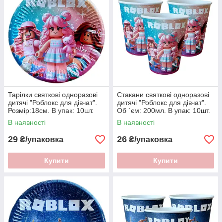
Тарілки святкові одноразові
Стакани святкові одноразові
дитячі "Роблокс для дiвчат".
дитячі "Роблокс для дiвчат".
Розмір:18см. В упак: 10шт.
Об `єм: 200мл. В упак: 10шт.
В наявності
В наявності
29
26
₴/упаковка
₴/упаковка
Купити
Купити