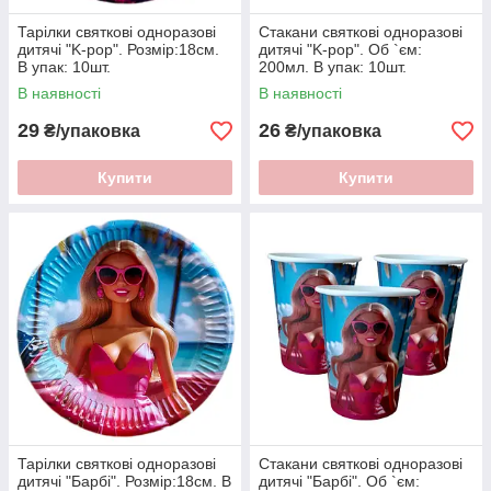
Тарілки святкові одноразові
Стакани святкові одноразові
дитячі "K-pop". Розмір:18см.
дитячі "K-pop". Об `єм:
В упак: 10шт.
200мл. В упак: 10шт.
В наявності
В наявності
29
26
₴/упаковка
₴/упаковка
Купити
Купити
Тарілки святкові одноразові
Стакани святкові одноразові
дитячі "Барбi". Розмір:18см. В
дитячі "Барбi". Об `єм: