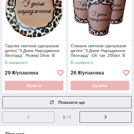
Тарілки святкові одноразові
Стакани святкові одноразові
дитячі "З Днем Народження
дитячі "З Днем Народження
Леопард". Розмір:18см. В
Леопард". Об `єм: 200мл. В
упак: 10шт.
упак: 10шт.
В наявності
В наявності
29
26
₴/упаковка
₴/упаковка
Купити
Купити
Показати ще
1
/ 6