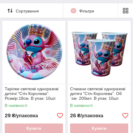
Сортування
0
Фільтри
Тарілки святкові одноразові
Стакани святкові одноразові
дитячі "Стiч Королева".
дитячі "Стiч Королева". Об
Розмір:18см. В упак: 10шт.
`єм: 200мл. В упак: 10шт.
В наявності
В наявності
29
26
₴/упаковка
₴/упаковка
Купити
Купити