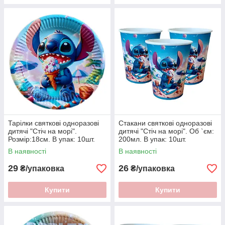
Тарілки святкові одноразові
Стакани святкові одноразові
дитячі "Стiч на морi".
дитячі "Стiч на морi". Об `єм:
Розмір:18см. В упак: 10шт.
200мл. В упак: 10шт.
В наявності
В наявності
29
26
₴/упаковка
₴/упаковка
Купити
Купити