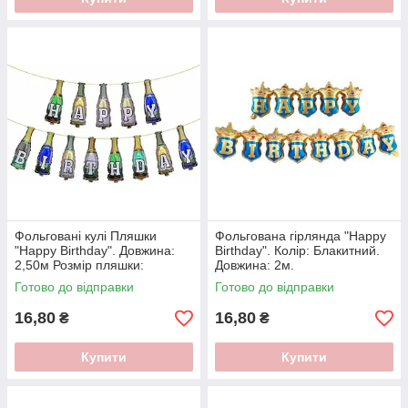
Фольговані кулі Пляшки
Фольгована гірлянда "Happy
"Happy Birthday". Довжина:
Birthday". Колір: Блакитний.
2,50м Розмір пляшки:
Довжина: 2м.
16см*38см.
Готово до відправки
Готово до відправки
16,80
16,80
₴
₴
Купити
Купити