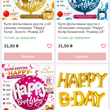
Куля фольгована кругла з об'
Куля фольгована кругла з
ємними літерами "Happy"
об'ємними літерами "Hapрy"
Колір: Золото. Розмір:24"
Колір:Блакитний. Размер:24"
(60cм)
(60см)
Готово до відправки
Готово до відправки
31,50
31,50
₴
₴
Купити
Купити