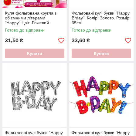
Куля фольгована кругла з
Фольговані кулі букви "Happy
об'ємними літерами
B*day". Колір: Золото. Розмір:
"Happy".Цвіт: Рожевий.
35см
Размер:24" (60см)
Готово до відправки
Готово до відправки
31,50
33,60
₴
₴
Купити
Купити
Фольговані кулі букви "Happy
Фольговані кулі букви "Happy