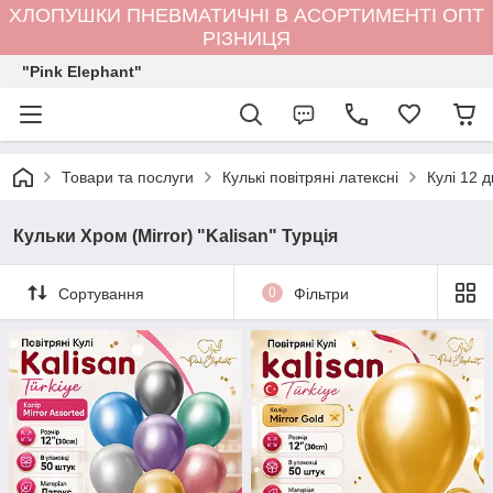
ХЛОПУШКИ ПНЕВМАТИЧНІ В АСОРТИМЕНТІ ОПТ
РІЗНИЦЯ
"Pink Elephant"
Товари та послуги
Кулькi повітряні латексні
Кулі 12 
Кульки Хром (Mirror) "Kalisan" Турцiя
Сортування
0
Фільтри