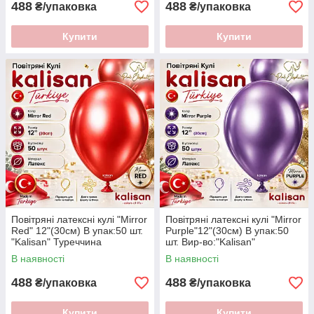
488
488
₴/упаковка
₴/упаковка
Купити
Купити
Повітряні латексні кулі "Mirror
Повітряні латексні кулі "Mirror
Red" 12"(30см) В упак:50 шт.
Purple"12"(30см) В упак:50
"Kalisan" Туреччина
шт. Вир-во:"Kalisan"
Туреччина
В наявності
В наявності
488
488
₴/упаковка
₴/упаковка
Купити
Купити