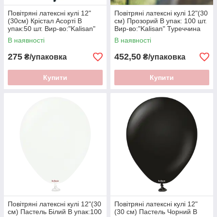
Повітряні латексні кулі 12"
Повітряні латексні кулі 12"(30
(30см) Крiстал Асорті В
см) Прозорий В упак: 100 шт.
упак:50 шт. Вир-во:"Kalisan"
Вир-во:"Kalisan" Туреччина
Туреччина
В наявності
В наявності
275
452,50
₴/упаковка
₴/упаковка
Купити
Купити
Повітряні латексні кулі 12"(30
Повітряні латексні кулі 12"
см) Пастель Білий В упак:100
(30 см) Пастель Чорний В