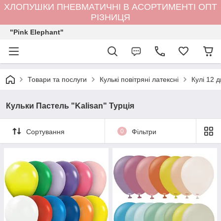
ХЛОПУШКИ ПНЕВМАТИЧНІ В АСОРТИМЕНТІ ОПТ
РІЗНИЦЯ
"Pink Elephant"
Товари та послуги
Кулькi повітряні латексні
Кулі 12 
Кульки Пастель "Kalisan" Турція
Сортування
0
Фільтри