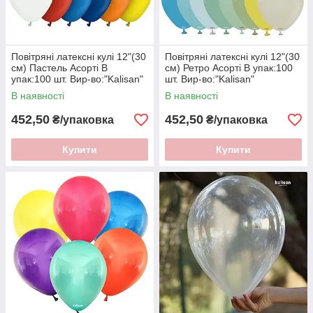
Повітряні латексні кулі 12"(30
Повітряні латексні кулі 12"(30
см) Пастель Асорті В
см) Ретро Асорті В упак:100
упак:100 шт. Вир-во:"Kalisan"
шт. Вир-во:"Kalisan"
Туреччина
Туреччина
В наявності
В наявності
452,50
452,50
₴/упаковка
₴/упаковка
Купити
Купити