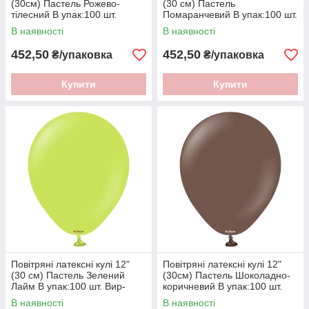
(30см) Пастель Рожево-
(30 см) Пастель
тілесний В упак:100 шт.
Помаранчевий В упак:100 шт.
:"Kalisan" Туреччина
Вир-во:"Kalisan" Туреччина
В наявності
В наявності
452,50
452,50
₴/упаковка
₴/упаковка
Купити
Купити
Повітряні латексні кулі 12"
Повітряні латексні кулі 12"
(30 см) Пастель Зелений
(30см) Пастель Шоколадно-
Лайм В упак:100 шт. Вир-
коричневий В упак:100 шт.
во:"Kalisan" Туреччина
Пр-під:"Kalisan" Туреччина
В наявності
В наявності