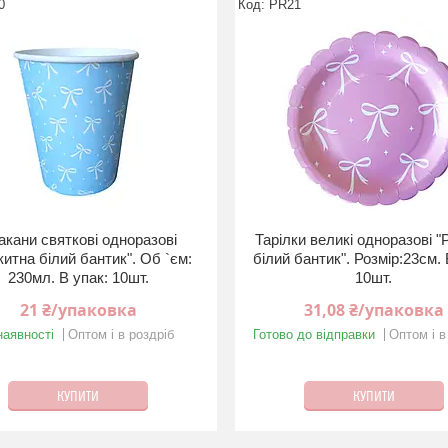
0
PR21
акани святкові одноразові
Тарілки великі одноразові 
китна бiлий бантик". Об `єм:
бiлий бантик". Розмір:23см. 
230мл. В упак: 10шт.
10шт.
21 ₴/упаковка
31,08 ₴/упаковка
наявності
Оптом і в роздріб
Готово до відправки
Оптом і в
КУПИТИ
КУПИТИ