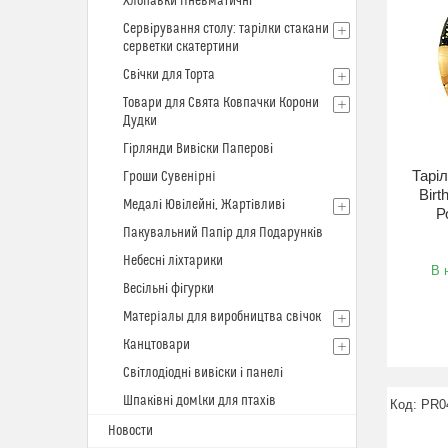
Хлопавки Пневматичні
Сервірування столу: тарілки стакани
серветки скатертини
Свічки для Торта
Товари для Свята Ковпачки Корони
Дудки
Гірлянди Вивіски Паперові
Таріл
Гроши Сувенiрнi
Birt
Медалі Ювілейні, Жартівливі
Р
Пакувальний Папір для Подарунків
Небесні ліхтарики
В 
Весільні фігурки
Матерiалы для виробництва свiчок
Канцтовари
Світлодіодні вивіски і панелі
Шпаківні домlки для птахів
PR0
Новости