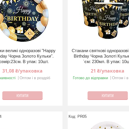
ки великі одноразові "Happy
Стакани святкові одноразові
hday Чорна Золото Кульки".
Birthday Чорна Золотi Куль
озмір:23см. В упак: 10шт.
`єм: 230мл. В упак: 10ш
31,08 ₴/упаковка
21 ₴/упаковка
наявності
Оптом і в роздріб
Готово до відправки
Оптом і в
КУПИТИ
КУПИТИ
4
PR05