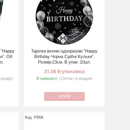
 "Happy
Тарілки великі одноразові "Happy
ки". Об
Birthday Чорна Срiбнi Кульки".
т.
Розмір:23см. В упак: 10шт.
31,08 ₴/упаковка
 роздріб
В наявності
Оптом і в роздріб
КУПИТИ
PR06