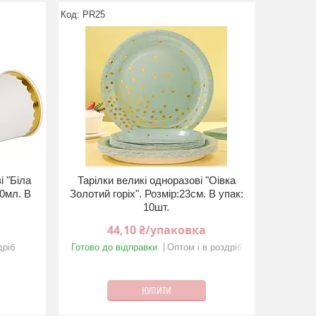
PR25
і "Бiла
Тарілки великі одноразові "Оiвка
30мл. В
Золотий горiх". Розмір:23см. В упак:
10шт.
44,10 ₴/упаковка
дріб
Готово до відправки
Оптом і в роздріб
КУПИТИ