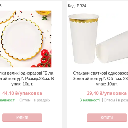
3
PR24
лки великі одноразові "Бiла
Стакани святкові одноразов
тий контур". Розмір:23см. В
Золотий контур". Об `єм: 2
упак: 10шт.
упак: 10шт.
44,10 ₴/упаковка
29,40 ₴/упаковка
наявності
Оптом і в роздріб
В наявності
Оптом і в роз
КУПИТИ
КУПИТИ