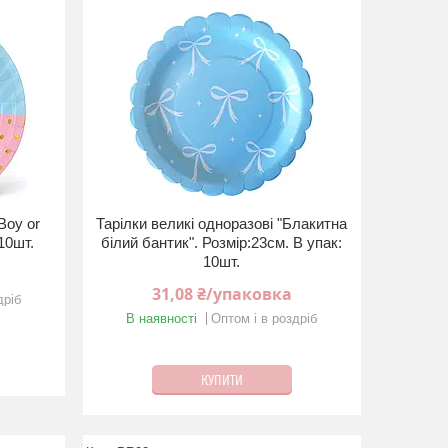
Boy or
Тарілки великі одноразові "Блакитна
 10шт.
бiлий бантик". Розмір:23см. В упак:
10шт.
31,08 ₴/упаковка
дріб
В наявності
Оптом і в роздріб
КУПИТИ