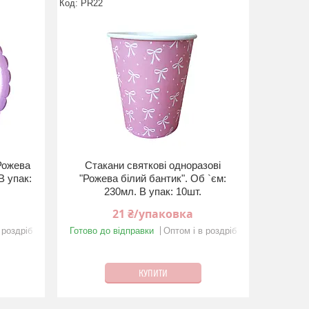
PR22
"Рожева
Стакани святкові одноразові
В упак:
"Рожева бiлий бантик". Об `єм:
230мл. В упак: 10шт.
21 ₴/упаковка
 роздріб
Готово до відправки
Оптом і в роздріб
КУПИТИ