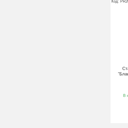
PR2
Ст
"Бла
В 