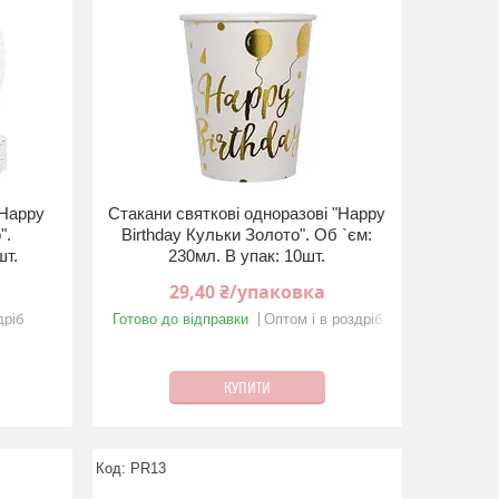
"Happy
Стакани святкові одноразові "Happy
".
Birthday Кульки Золото". Об `єм:
шт.
230мл. В упак: 10шт.
29,40 ₴/упаковка
дріб
Готово до відправки
Оптом і в роздріб
КУПИТИ
PR13