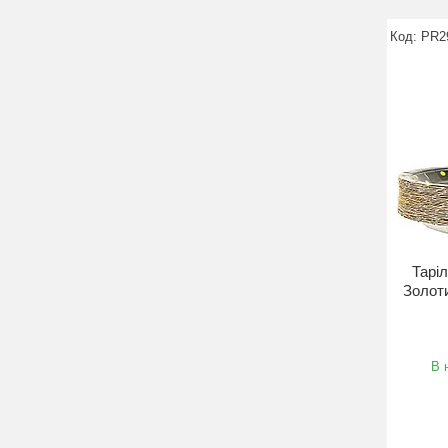
PR2
Таріл
Золоти
В 