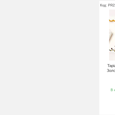
PR2
Тарі
Золо
В 