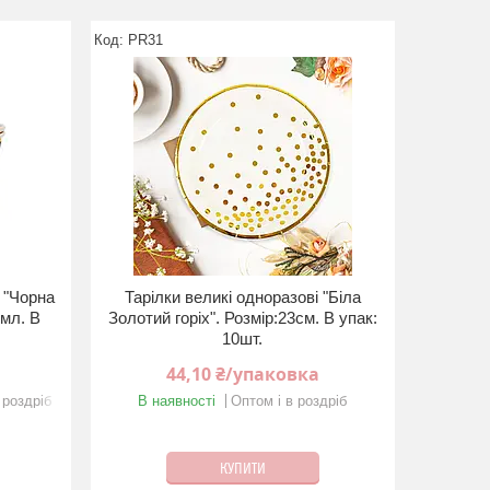
PR31
 "Чорна
Тарілки великі одноразові "Бiла
0мл. В
Золотий горiх". Розмір:23см. В упак:
10шт.
44,10 ₴/упаковка
 роздріб
В наявності
Оптом і в роздріб
КУПИТИ