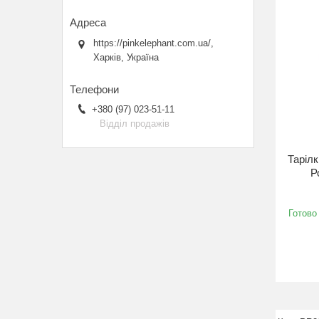
https://pinkelephant.com.ua/,
Харків, Україна
+380 (97) 023-51-11
Відділ продажів
Тарілк
Р
Готово