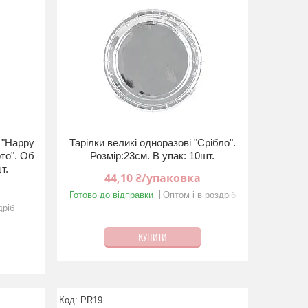
 "Happy
Тарілки великі одноразові "Срiбло".
то". Об
Розмір:23см. В упак: 10шт.
т.
44,10 ₴/упаковка
Готово до відправки
Оптом і в роздріб
дріб
КУПИТИ
PR19