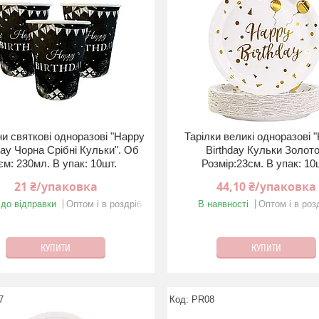
и святкові одноразові "Happy
Тарілки великі одноразові 
day Чорна Срiбнi Кульки". Об
Birthday Кульки Золото
єм: 230мл. В упак: 10шт.
Розмір:23см. В упак: 10
21 ₴/упаковка
44,10 ₴/упаковка
 до відправки
Оптом і в роздріб
В наявності
Оптом і в роз
КУПИТИ
КУПИТИ
7
PR08