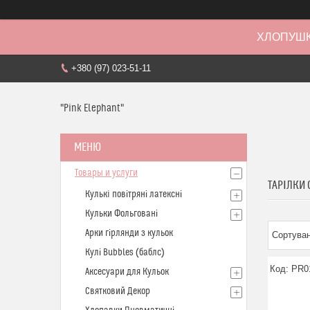
ХЛОПУШК
+380 (97) 023-51-11
"Pink Elephant"
Товары и услуги
ТАРІЛКИ
Кулькi повітряні латексні
Кульки Фольговані
Арки гірлянди з кульок
Кулі Bubbles (баблс)
PR0
Аксесуари для Кульок
Святковий Декор