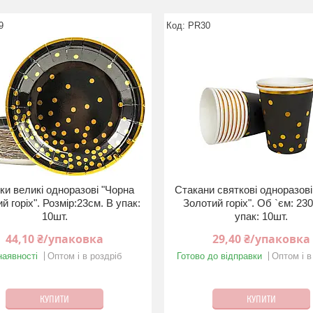
9
PR30
ки великі одноразові "Чорна
Стакани святкові одноразові
й горiх". Розмір:23см. В упак:
Золотий горiх". Об `єм: 23
10шт.
упак: 10шт.
44,10 ₴/упаковка
29,40 ₴/упаковка
наявності
Оптом і в роздріб
Готово до відправки
Оптом і в
КУПИТИ
КУПИТИ