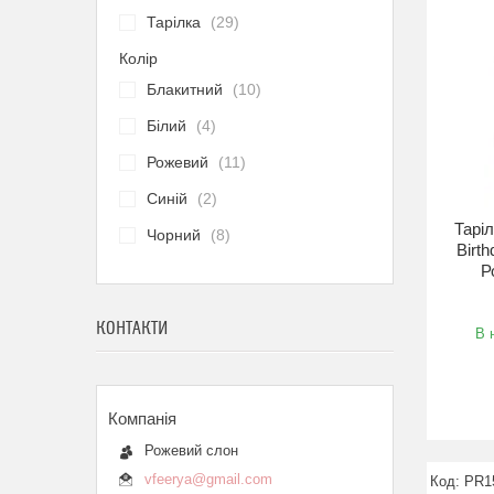
Тарілка
29
Колір
Блакитний
10
Білий
4
Рожевий
11
Синій
2
Таріл
Чорний
8
Birt
Р
КОНТАКТИ
В 
Рожевий слон
vfeerya@gmail.com
PR1