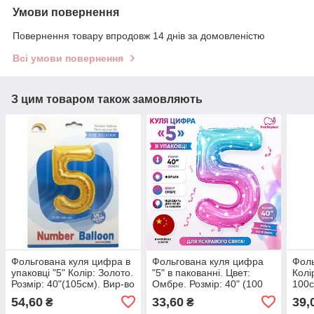
Умови повернення
Повернення товару впродовж 14 днів за домовленістю
Всі умови повернення
З цим товаром також замовляють
Фольгована куля цифра в
Фольгована куля цифра
Фоль
упаковці "5" Колір: Золото.
"5" в пакованні. Цвет:
Колі
Розмір: 40"(105см). Вир-во
Омбре. Розмір: 40" (100
100с
см)
54,60
33,60
39,
₴
₴