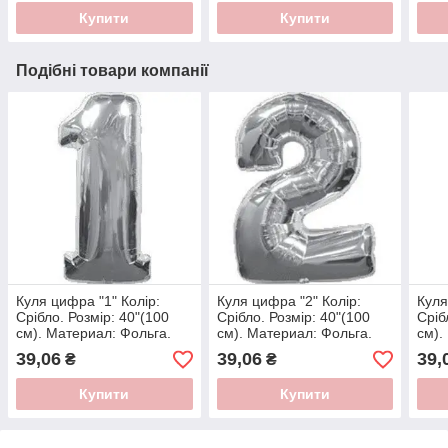
Купити
Купити
Подібні товари компанії
Куля цифра "1" Колір:
Куля цифра "2" Колір:
Куля
Срібло. Розмір: 40"(100
Срібло. Розмір: 40"(100
Сріб
см). Материал: Фольга.
см). Материал: Фольга.
см).
39,06
39,06
39,
₴
₴
Купити
Купити