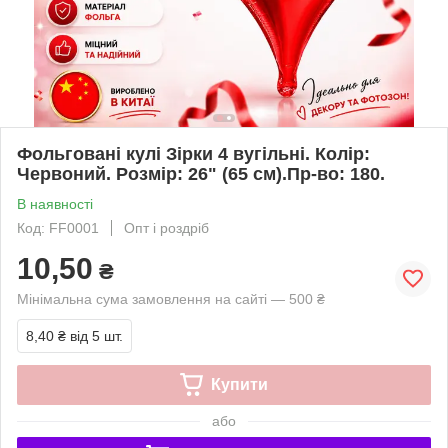
Фольговані кулі Зірки 4 вугільні. Колір:
Червоний. Розмір: 26" (65 см).Пр-во: 180.
В наявності
Код: FF0001
Опт і роздріб
10,50
₴
Мінімальна сума замовлення на сайті — 500 ₴
8,40 ₴
від 5 шт.
Купити
або