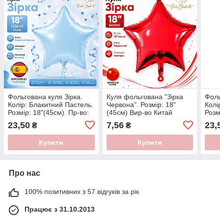
Фольгована куля Зірка.
Куля фольгована "Зірка
Фоль
Колір: Блакитний Пастель.
Червона". Розмір: 18"
Колі
Розмір: 18"(45см). Пр-во:
(45см) Вир-во Китай
Розм
FlexMetal (Іспанія)
Flex
23,50
7,56
23,
₴
₴
Купити
Купити
Про нас
100% позитивних з 57 відгуків за рік
Працює з 31.10.2013