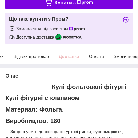
Купити з
Що таке купити з Пром?
Замовлення під захистом
Доступна доставка
ки
Відгуки про товар
Доставка
Оплата
Умови пове
Опис
Кулі фольговані фігурні
Кулі фігурні с клапаном
Материал: Фольга.
Виробництво: 180
Запрошуємо до співпраці гуртові ринки, супермаркети,
магазини та фірми, що ведуть торгівлю продукції для