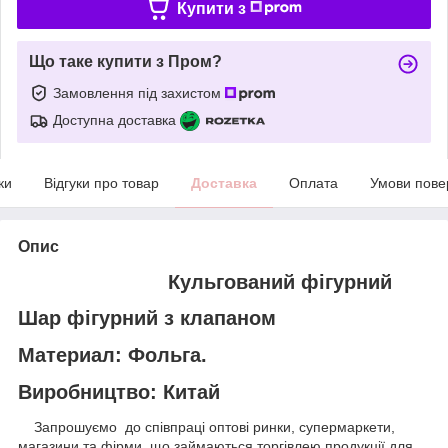
Купити з
Що таке купити з Пром?
Замовлення під захистом
Доступна доставка
ки
Відгуки про товар
Доставка
Оплата
Умови пове
Опис
Кульгований фігурний
Шар фігурний з клапаном
Материал: Фольга.
Виробництво: Китай
Запрошуємо до співпраці оптові ринки, супермаркети,
магазини та фірми, що займаються торгівлею продукції для