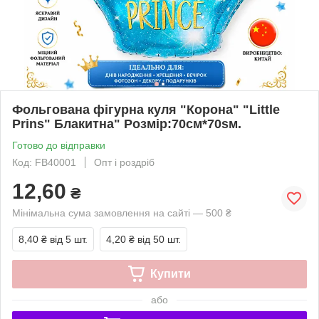
Фольгована фігурна куля "Корона" "Little
Prins" Блакитна" Розмір:70см*70sм.
Готово до відправки
Код: FB40001
Опт і роздріб
12,60
₴
Мінімальна сума замовлення на сайті — 500 ₴
8,40 ₴
від 5 шт.
4,20 ₴
від 50 шт.
Купити
або