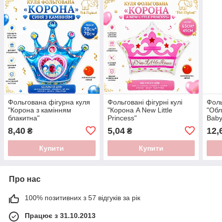
Фольгована фігурна куля
Фольговані фігурні кулі
Фоль
"Корона з камінням
"Корона A New Little
"Обл
блакитна"
Princess"
Baby
Розмір:70см*70см.
Розмір:65см*49см.
8,40
5,04
12,
₴
₴
Купити
Купити
Про нас
100% позитивних з 57 відгуків за рік
Працює з 31.10.2013