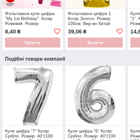
Фольгована куля цифра
Фольгована цифра 1.
Куля
"My 1st Birthday". Колір:
Колір Золото. Розмір:
"1".
Рожевий. Розмір:
100см. Вир-во Китай
Розм
46см*25см.
8,40
39,06
14,
₴
₴
Купити
Купити
Подібні товари компанії
Куля цифра "7" Колір:
Куля цифра "6" Колір:
Куля
Срібло. Розмір: 40"(100
Срібло. Розмір: 40"(100
Роже