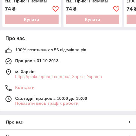
см). Пр-во: FlexMetal
см). Пр-во: FlexMetal
(100
(Іспанія)
(Іспанія)
(Ісп
74
74
74
₴
₴
Купити
Купити
Про нас
100% позитивних з 56 відгуків за рік
Працює з 31.10.2013
м. Харків
https://pinkelephant.com.ua/, Харків, Україна
Контакти
Сьогодні працює з 10:00 до 15:00
Показати весь графік роботи
Про нас