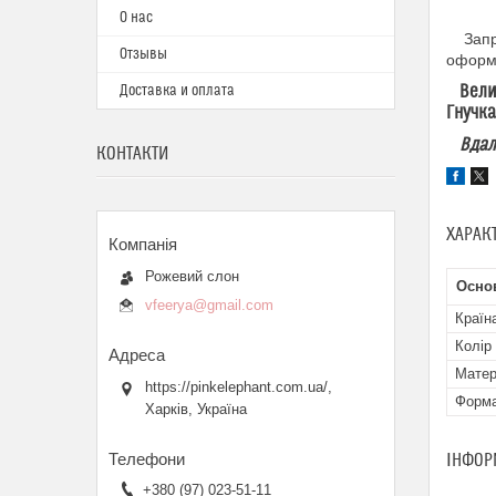
О нас
Запрош
Отзывы
оформл
Величе
Доставка и оплата
Гнучка
Вдалих
КОНТАКТИ
ХАРАК
Рожевий слон
Осно
vfeerya@gmail.com
Країн
Колір
Матер
https://pinkelephant.com.ua/,
Форма
Харків, Україна
ІНФОР
+380 (97) 023-51-11