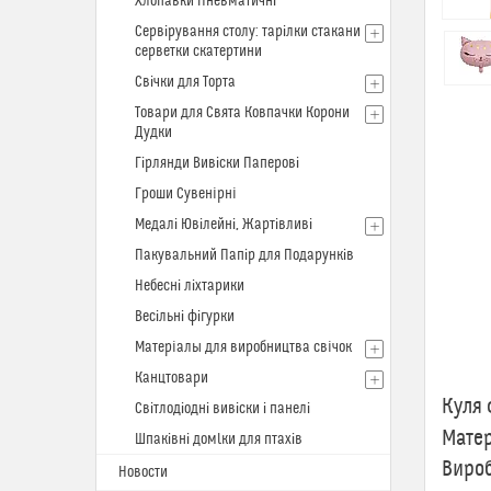
Хлопавки Пневматичні
Сервірування столу: тарілки стакани
серветки скатертини
Свічки для Торта
Товари для Свята Ковпачки Корони
Дудки
Гірлянди Вивіски Паперові
Гроши Сувенiрнi
Медалі Ювілейні, Жартівливі
Пакувальний Папір для Подарунків
Небесні ліхтарики
Весільні фігурки
Матерiалы для виробництва свiчок
Куля
Канцтовари
Куля 
Світлодіодні вивіски і панелі
Матер
Шпаківні домlки для птахів
Вироб
Новости