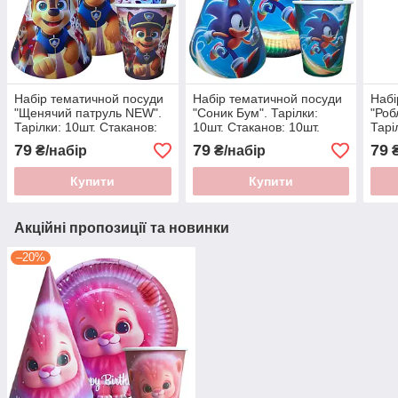
Набір тематичной посуди
Набір тематичной посуди
Набі
"Щенячий патруль NEW".
"Соник Бум". Тарілки:
"Роб
Тарілки: 10шт. Стаканов:
10шт. Стаканов: 10шт.
Тарі
10шт. Ковпаків: 10шт.
Ковпаків: 10шт.
10шт
79
79
79
₴/набір
₴/набір
₴
Купити
Купити
Акційні пропозиції та новинки
–20%