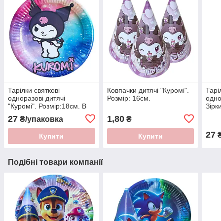
Тарілки святкові
Ковпачки дитячі "Куромi".
Тарі
одноразові дитячі
Розмір: 16см.
одно
"Куромi". Розмір:18см. В
Зiрк
упак: 10шт.
упак
27
1,80
₴/упаковка
₴
27
₴
Купити
Купити
Подібні товари компанії