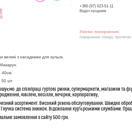
+380 (97) 023-51-11
Відділ продажів
повернення товару протягом
и великі з насадками для кульок.
 Макарун.
: 40см.
 50 шт.
уємо до співпраці гуртові ринки, супермаркети, магазини та фі
родження, ювілею, весілля, вечірки, корпоративу,
зний асортимент. Високий рівень обслуговування. Швидке обробл
 Гнучка система знижок. Відсилання кур'єрськими службами. Пр
льне замовлення з сайту 500 грн.