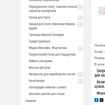
Хлопавки Пневматичні
Сервірування столу: тарілки стакани
серветки скатертини
Свічки для Торта
Товари для Свята Ковпачки Корони
Дудки
Гірлянди Вивіски Паперові
Гроши Сувенiрнi
Паличк
Медалі Ювілейні, Жартівливі
Колір:
Пакувальний Папір для Подарунків
Розмір
Небесні ліхтарики
В упак:
Весільні фігурки
Запрош
Матерiалы для виробництва свiчок
дня на
Канцтовари
Величе
ціною.
Світлодіодні вивіски і панелі
Мініма
Шпаківні домlки для птахів
Новости