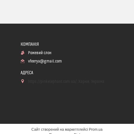
Рожевий слон
vfeerya@gmail.com
https://pinkelephant.com.ua/, Харків, Україна
Сайт створений на маркетплейсі
Prom.ua