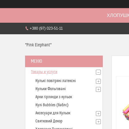
ХЛОПУШК
+380 (97) 023-51-11
"Pink Elephant"
Товары и услуги
Кулькi повітряні латексні
Кульки Фольговані
Арки гірлянди з кульок
Кулі Bubbles (баблс)
Аксесуари для Кульок
Святковий Декор