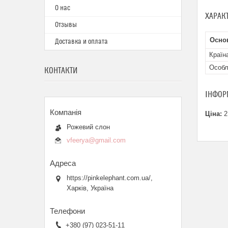
О нас
ХАРАК
Отзывы
Осно
Доставка и оплата
Країн
Особл
КОНТАКТИ
ІНФОР
Ціна:
2
Рожевий слон
vfeerya@gmail.com
https://pinkelephant.com.ua/,
Харків, Україна
+380 (97) 023-51-11