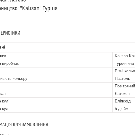
ництво: "Kalisan" Турцiя
ТЕРИСТИКИ
вні
ник
Kalisan Ka
а виробник
Туреччина
Різні коль
ивість кольору
Пастель
Повітряний
іал
Латексні
 кулі
Еліпсоїд
р кулі
5 дюйм
МАЦІЯ ДЛЯ ЗАМОВЛЕННЯ