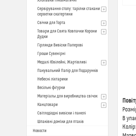
Хлопавки Пневматичні
Сервірування столу: тарілки стакани
серветки скатертини
Свічки для Торта
Товари для Свята Ковпачки Корони
Дудки
Гірлянди Вивіски Паперові
Гроши Сувенiрнi
Медалі Ювілейні, Жартівливі
Пакувальний Папір для Подарунків
Небесні ліхтарики
Весільні фігурки
Матерiалы для виробництва свiчок
Повіт
Канцтовари
Розмі
Світлодіодні вивіски і панелі
В упа
Шпаківні домlки для птахів
Колір
Новости
Матер