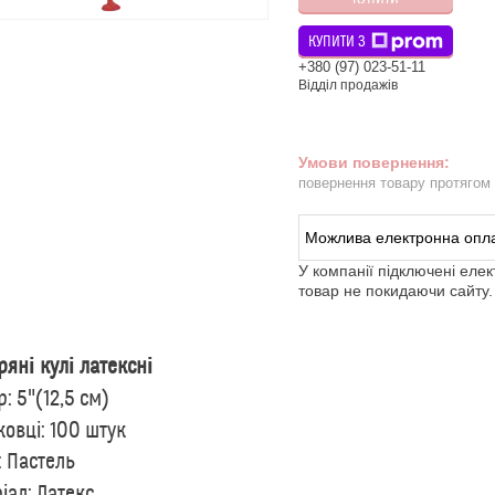
КУПИТИ З
+380 (97) 023-51-11
Відділ продажів
повернення товару протягом
У компанії підключені еле
товар не покидаючи сайту.
ряні кулі латексні
р: 5"(12,5 см)
ковці: 100 штук
: Пастель
іал: Латекс