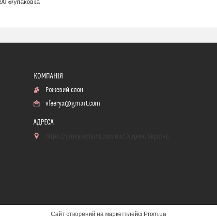
90 ₴/упаковка
Рожевий слон
vfeerya@gmail.com
https://pinkelephant.com.ua/, Харків, Україна
Сайт створений на маркетплейсі
Prom.ua