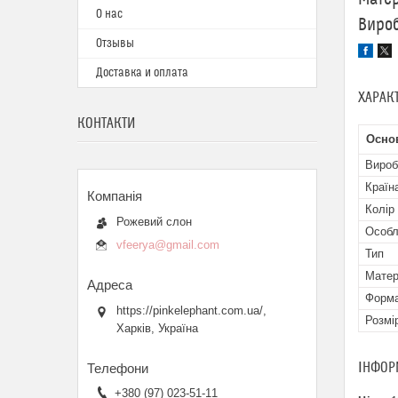
О нас
Вироб
Отзывы
Доставка и оплата
ХАРАК
КОНТАКТИ
Осно
Вироб
Країн
Колір
Рожевий слон
Особл
vfeerya@gmail.com
Тип
Матер
Форма
https://pinkelephant.com.ua/,
Розмі
Харків, Україна
ІНФОР
+380 (97) 023-51-11