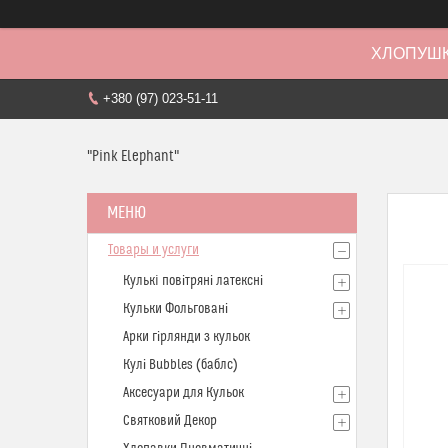
ХЛОПУШК
+380 (97) 023-51-11
"Pink Elephant"
Товары и услуги
Кулькi повітряні латексні
Кульки Фольговані
Арки гірлянди з кульок
Кулі Bubbles (баблс)
Аксесуари для Кульок
Святковий Декор