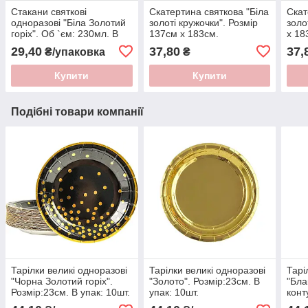
Стакани святкові
Скатертина святкова "Бiла
Скат
одноразові "Бiла Золотий
золотi кружочки". Розмір
золо
горiх". Об `єм: 230мл. В
137см х 183см.
х 18
упак: 10шт.
29,40
37,80
37,
₴/упаковка
₴
Купити
Купити
Подібні товари компанії
Тарілки великі одноразові
Тарілки великі одноразові
Тарі
"Чорна Золотий горiх".
"Золото". Розмір:23см. В
"Бла
Розмір:23см. В упак: 10шт.
упак: 10шт.
конт
упак