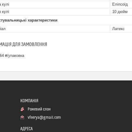
 кулі
Еліпсоїд
р кулі
10 дюйм
стувальницькі характеристики
іал
Латекс
МАЦІЯ ДЛЯ ЗАМОВЛЕННЯ
64 ₴/упаковка
Рожевий слон
vfeerya@gmail.com