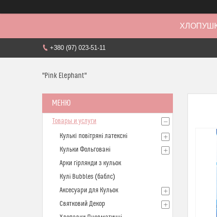
ХЛОПУШК
+380 (97) 023-51-11
"Pink Elephant"
Товары и услуги
Кулькi повітряні латексні
Кульки Фольговані
Арки гірлянди з кульок
Кулі Bubbles (баблс)
Аксесуари для Кульок
Святковий Декор