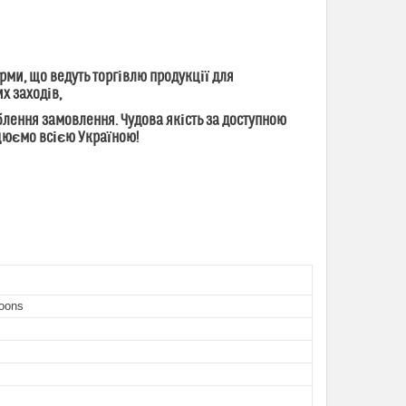
ми, що ведуть торгівлю продукції для
их заходів,
ення замовлення. Чудова якість за доступною
ацюємо всією Україною!
oons