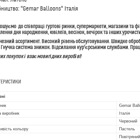
ництво: "Gemar Balloons" Італія
уємо до співпраці гуртові ринки, супермаркети, магазини та фір
ення дня народження, ювілеїв, весінок, вечірок та інших урочист
зний асортимент. Високий рівень обслуговування. Швидке обробл
 Гнучка система знижок. Відсилання кур'єрськими службами. Пр
 покупок і взаємовигідних виробів!!
ТЕРИСТИКИ
вні
ник
Gemar Ball
а виробник
Італія
Червоний
ивість кольору
Пастель
Повітряний