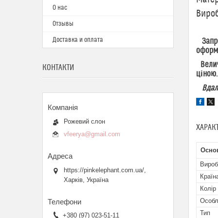
О нас
Вироб
Отзывы
Доставка и оплата
Запрош
оформл
Величе
КОНТАКТИ
ціною.
Вдалих
Рожевий слон
ХАРАК
vfeerya@gmail.com
Осно
Вироб
https://pinkelephant.com.ua/,
Країн
Харків, Україна
Колір
Особл
Тип
+380 (97) 023-51-11