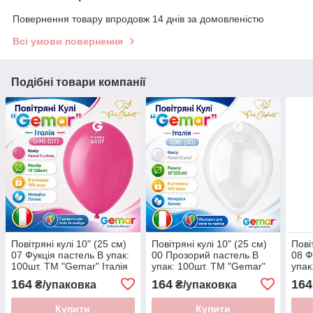
Повернення товару впродовж 14 днів за домовленістю
Всі умови повернення
Подібні товари компанії
Повітряні кулі 10" (25 см)
Повітряні кулі 10" (25 см)
Пові
07 Фукція пастель В упак:
00 Прозорий пастель В
08 Ф
100шт. ТМ "Gemar" Італія
упак: 100шт. ТМ "Gemar"
упак
Італія
Італ
164
164
164
₴/упаковка
₴/упаковка
Купити
Купити