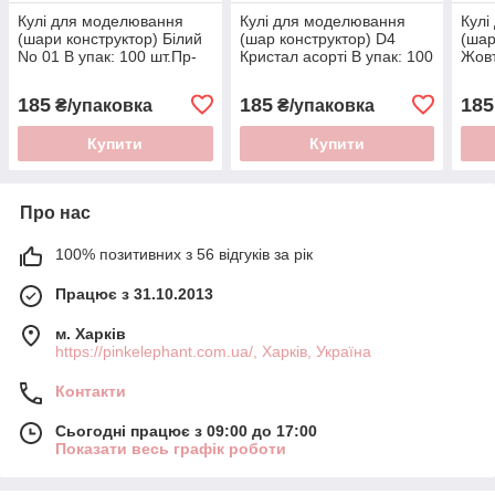
Кулі для моделювання
Кулі для моделювання
Кулі
(шари конструктор) Білий
(шар конструктор) D4
(шар
No 01 В упак: 100 шт.Пр-
Кристал асорті В упак: 100
Жовт
во:”Gemar" (Італія)
шт. Пр-во:Gemar" (Італія)
шт. 
185
185
185
₴/упаковка
₴/упаковка
Купити
Купити
Про нас
100% позитивних з 56 відгуків за рік
Працює з 31.10.2013
м. Харків
https://pinkelephant.com.ua/, Харків, Україна
Контакти
Сьогодні працює з 09:00 до 17:00
Показати весь графік роботи