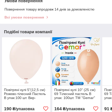
Умови повернення
Повернення товару впродовж 14 днів за домовленістю
Всі умови повернення
Подібні товари компанії
Повітряні кулі 5"(12,5 см)
Повітряні кулі 10" (25 см)
Пові
Рожево-тілесний Пастель
69 Тілесний пастель В
69 Т
В упак:100 шт. Вир-
упак: 100шт. ТМ "Gemar"
упак
во:"Kalisan" Турция
Італія
190
164
91
₴/упаковка
₴/упаковка
₴