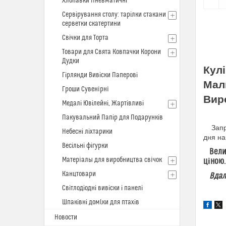
Хлопавки Пневматичні
Сервірування столу: тарілки стакани
серветки скатертини
Свічки для Торта
Товари для Свята Ковпачки Корони
Дудки
Кулі
Гірлянди Вивіски Паперові
Мал
Гроши Сувенiрнi
Вир
Медалі Ювілейні, Жартівливі
Пакувальний Папір для Подарунків
Запрош
Небесні ліхтарики
дня на
Весільні фігурки
Величе
Матерiалы для виробництва свiчок
ціною.
Канцтовари
Вдалих
Світлодіодні вивіски і панелі
Шпаківні домlки для птахів
Новости