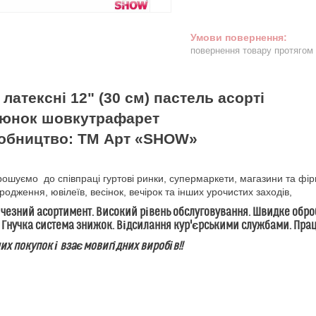
повернення товару протягом
 латексні 12" (30 см) пастель асорті
юнок шовкутрафарет
обництво: ТМ Арт «SHOW»
уємо до співпраці гуртові ринки, супермаркети, магазини та фір
родження, ювілеїв, весінок, вечірок та інших урочистих заходів,
зний асортимент. Високий рівень обслуговування. Швидке оброб
 Гнучка система знижок. Відсилання кур'єрськими службами. Пр
 покупок і взаємовигідних виробів!!