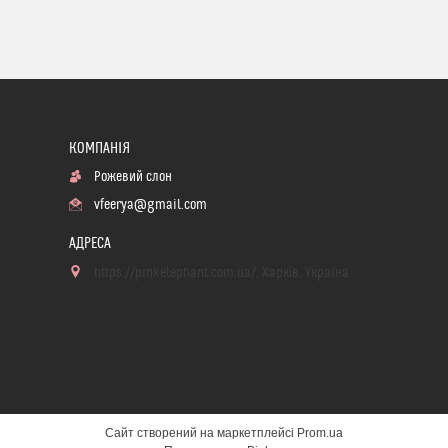
Рожевий слон
vfeerya@gmail.com
https://pinkelephant.com.ua/, Харків, Україна
Сайт створений на маркетплейсі
Prom.ua