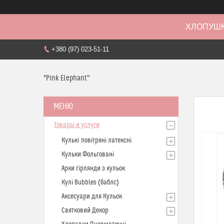
ХЛОПУШК
+380 (97) 023-51-11
"Pink Elephant"
Товары и услуги
Кулькi повітряні латексні
Кульки Фольговані
Арки гірлянди з кульок
Кулі Bubbles (баблс)
Аксесуари для Кульок
Святковий Декор