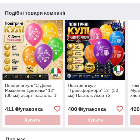
Подібні товари компанії
Повітряні кулі "С Днём
Повітряні кулі
Пові
Рождения Цветочки" 12"
"Трансформери" 12" (30
Мул
(30 см) асорті пастель. В
см) Пастель Асорті 2
хлоп
упак: 100 шт. ТМ"Gemar"
сторони В упак: 100 шт.
асор
100 
411
400
400
₴/упаковка
₴/упаковка
Купити
Купити
Про нас