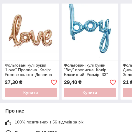
Фольговані кулі букви
Фольговані кулі букви
Фоль
"Love" Прописна. Колір:
"Boy" прописна. Колір:
Днем
Рожеве золото. Довжина
Блакитний. Розмір: 33"
Золо
— 1 м
(83*83 см.)
(40с
27,30
29,40
21
₴
₴
Купити
Купити
Про нас
100% позитивних з 56 відгуків за рік