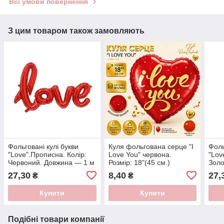
Всі умови повернення
З цим товаром також замовляють
Фольговані кулі букви
Куля фольгована серце "I
Фоль
"Love".Прописна. Колір:
Love You" червона.
"Lov
Червоний. Довжина — 1 м
Розмір: 18"(45 см.)
Золо
27,30
8,40
27,
₴
₴
Купити
Купити
Подібні товари компанії