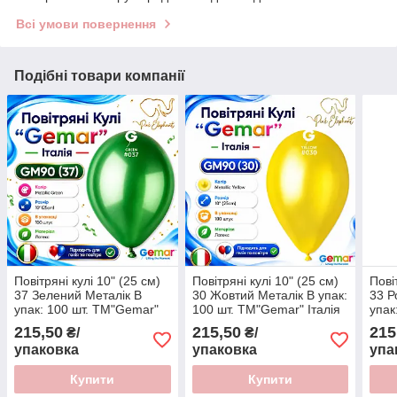
Всі умови повернення
Подібні товари компанії
Повітряні кулі 10" (25 см)
Повітряні кулі 10" (25 см)
Пові
37 Зелений Металік В
30 Жовтий Металік В упак:
33 Р
упак: 100 шт. ТМ"Gemar"
100 шт. ТМ"Gemar" Італія
упак
Італія
Італ
215,50
215,50
215
₴/
₴/
упаковка
упаковка
упа
Купити
Купити