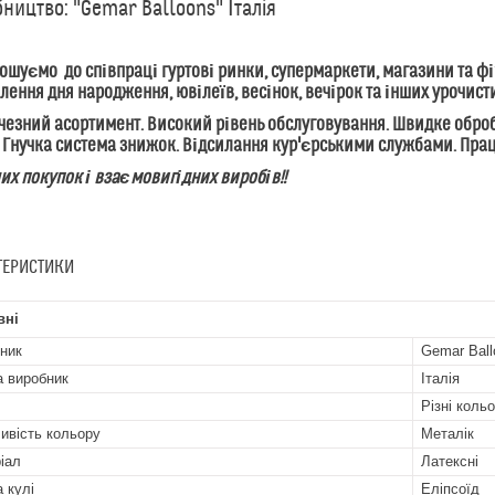
ництво: "Gemar Balloons" Італія
уємо до співпраці гуртові ринки, супермаркети, магазини та фір
ення дня народження, ювілеїв, весінок, вечірок та інших урочист
зний асортимент. Високий рівень обслуговування. Швидке обробл
 Гнучка система знижок. Відсилання кур'єрськими службами. Пр
 покупок і взаємовигідних виробів!!
ТЕРИСТИКИ
вні
ник
Gemar Ball
а виробник
Італія
Різні коль
ивість кольору
Металік
іал
Латексні
 кулі
Еліпсоїд