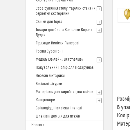
Хлопавки Пневматичні
Сервірування столу: тарілки стакани
серветки скатертини
Свічки для Торта
Товари для Свята Ковпачки Корони
Дудки
Гірлянди Вивіски Паперові
Гроши Сувенiрнi
Медалі Ювілейні, Жартівливі
Пакувальний Папір для Подарунків
Небесні ліхтарики
Весільні фігурки
Пов
Матерiалы для виробництва свiчок
Розмі
Канцтовари
В упа
Світлодіодні вивіски і панелі
Колір
Шпаківні домlки для птахів
Матер
Новости