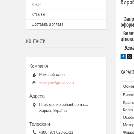
Вироб
О нас
Отзывы
Запрош
Доставка и оплата
оформл
Величе
ціною.
КОНТАКТИ
Вдалих
ХАРАК
Рожевий слон
vfeerya@gmail.com
Осно
Вироб
Країн
https://pinkelephant.com.ua/,
Колір
Харків, Україна
Особл
Матер
+380 (97) 023-51-11
Форма