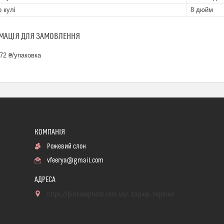
р кулі
8 дюйм
МАЦІЯ ДЛЯ ЗАМОВЛЕННЯ
72 ₴/упаковка
Рожевий слон
vfeerya@gmail.com
https://pinkelephant.com.ua/, Харків, Україна