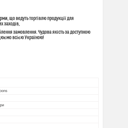
ми, що ведуть торгівлю продукції для
их заходів,
ення замовлення. Чудова якість за доступною
ацюємо всією Україною!
oons
ори