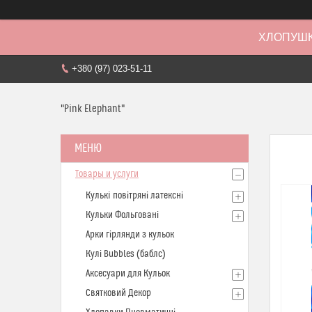
ХЛОПУШК
+380 (97) 023-51-11
"Pink Elephant"
Товары и услуги
Кулькi повітряні латексні
Кульки Фольговані
Арки гірлянди з кульок
Кулі Bubbles (баблс)
Аксесуари для Кульок
Святковий Декор