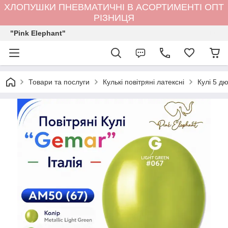
ХЛОПУШКИ ПНЕВМАТИЧНІ В АСОРТИМЕНТІ ОПТ
РІЗНИЦЯ
"Pink Elephant"
Товари та послуги
Кулькi повітряні латексні
Кулі 5 д