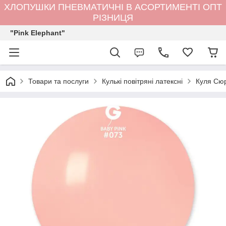
ХЛОПУШКИ ПНЕВМАТИЧНІ В АСОРТИМЕНТІ ОПТ
РІЗНИЦЯ
"Pink Elephant"
Товари та послуги
Кулькi повітряні латексні
Куля Сюр