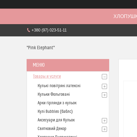
ХЛОПУШК
+380 (97) 023-51-11
"Pink Elephant"
Товары и услуги
Кулькi повітряні латексні
Кульки Фольговані
Арки гірлянди з кульок
Кулі Bubbles (баблс)
Аксесуари для Кульок
Святковий Декор