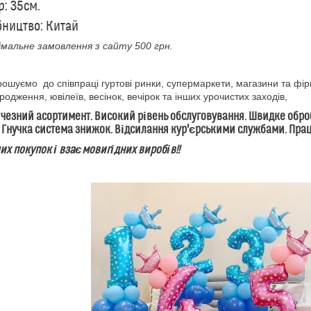
р: 35см.
ництво: Китай
альне замовлення з сайту 500 грн.
уємо до співпраці гуртові ринки, супермаркети, магазини та фір
родження, ювілеїв, весінок, вечірок та інших урочистих заходів,
зний асортимент. Високий рівень обслуговування. Швидке оброб
 Гнучка система знижок. Відсилання кур'єрськими службами. Пр
 покупок і взаємовигідних виробів!!