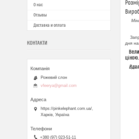
Розмі
О нас
Вироб
Отзывы
Мінім
Доставка и оплата
Запрош
КОНТАКТИ
дня на
Величе
ціною.
Вдалих
Рожевий слон
vfeerya@gmail.com
https://pinkelephant.com.ua/,
Харків, Україна
+380 (97) 023-51-11