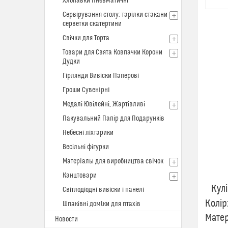
Хлопавки Пневматичні
Сервірування столу: тарілки стакани
серветки скатертини
Свічки для Торта
Товари для Свята Ковпачки Корони
Дудки
Гірлянди Вивіски Паперові
Гроши Сувенiрнi
Медалі Ювілейні, Жартівливі
Пакувальний Папір для Подарунків
Небесні ліхтарики
Весільні фігурки
Матерiалы для виробництва свiчок
Кул
Канцтовари
Кулі 
Світлодіодні вивіски і панелі
Колір
Шпаківні домlки для птахів
Матер
Новости