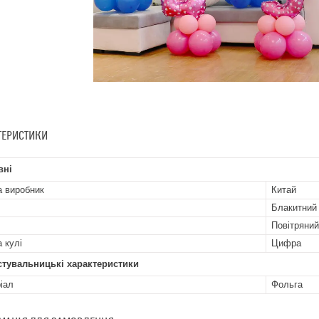
ТЕРИСТИКИ
вні
а виробник
Китай
Блакитний
Повітряний
 кулі
Цифра
стувальницькі характеристики
іал
Фольга