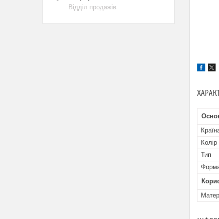
Відділ продажів
ХАРАК
Осно
Країн
Колір
Тип
Форма
Кори
Матер